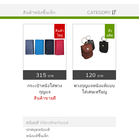
สินค้าหนังชิ้นเล็ก
CATEGORY
สินค้า
สั่ง
ใหม่
ผลิต
315
120
บาท
บาท
กระเป๋าหนังใส่พวง
พวงกุญแจหนังแท้แบบ
กุญแจ
ใส่เศษเหรียญ
สินค้าขายดี
หนังแท้ Wbrotherhood
ปกสมุดหนังแท้
หนังแท้ชิ้นเล็ก