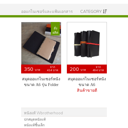
ออแกไนเซอร์และแฟ้มเอกสาร
CATEGORY
สั่ง
ผลิต
จาก
จาก
350
200
บาท
บาท
414
บาท
494
บาท
สมุดออแกไนเซอร์หนัง
สมุดออแกไนเซอร์หนัง
ขนาด A6 รุ่น Folder
ขนาด A6
สินค้าขายดี
หนังแท้ Wbrotherhood
ปกสมุดหนังแท้
หนังแท้ชิ้นเล็ก