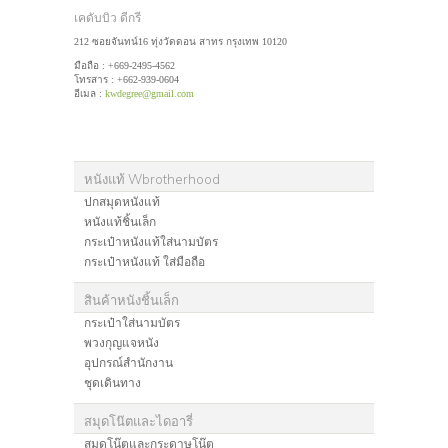
เคดับบิว ดีกรี
212 ซอยจันทน์16 ทุ่งวัดดอน สาทร กรุงเทพ 10120
มือถือ : +669-2495-4562
โทรสาร : +662-939-0604
อีเมล :
kwdegree@gmail.com
หนังแท้ Wbrotherhood
ปกสมุดหนังแท้
หนังแท้ชิ้นเล็ก
กระเป๋าหนังแท้ใส่นามบัตร
กระเป๋าหนังแท้ ใส่มือถือ
สินค้าหนังชิ้นเล็ก
กระเป๋าใส่นามบัตร
พวงกุญแจหนัง
อุปกรณ์สำนักงาน
ชุดเดินทาง
สมุดโน๊ตและไดอารี่
สมุดโน๊ตและกระดาษโน๊ต