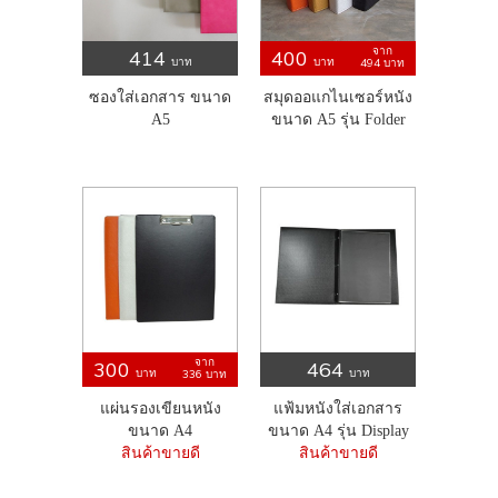
จาก
414
400
บาท
บาท
494
บาท
ซองใส่เอกสาร ขนาด
สมุดออแกไนเซอร์หนัง
A5
ขนาด A5 รุ่น Folder
จาก
300
464
บาท
บาท
336
บาท
แผ่นรองเขียนหนัง
แฟ้มหนังใส่เอกสาร
ขนาด A4
ขนาด A4 รุ่น Display
สินค้าขายดี
สินค้าขายดี