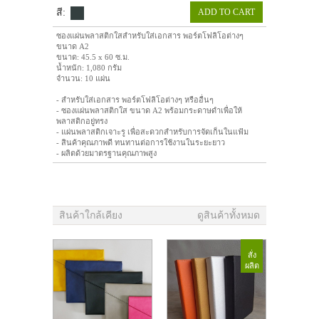
สี:
ADD TO CART
ซองแผ่นพลาสติกใสสำหรับใส่เอกสาร พอร์ตโฟลิโอต่างๆ
ขนาด A2
ขนาด: 45.5 x 60 ซ.ม.
น้ำหนัก: 1,080 กรัม
จำนวน: 10 แผ่น
- สำหรับใส่เอกสาร พอร์ตโฟลิโอต่างๆ หรืออื่นๆ
- ซองแผ่นพลาสติกใส ขนาด A2 พร้อมกระดาษดำเพื่อให้
พลาสติกอยู่ทรง
- แผ่นพลาสติกเจาะรู เพื่อสะดวกสำหรับการจัดเก็นในแฟ้ม
- สินค้าคุณภาพดี ทนทานต่อการใช้งานในระยะยาว
- ผลิตด้วยมาตรฐานคุณภาพสูง
สินค้าใกล้เคียง
ดูสินค้าทั้งหมด
สั่ง
ผลิต