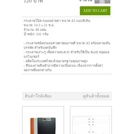
120 บาท
จำนวน:
-
1
+
ADD TO CART
กระดาษโน๊ต ถนอมสายตา ขนาด A5 แบบมีเส้น
ขนาด: 14.5 x 21 ซ.ม.
จำนวน: 80 แผ่น
น้ำหนัก: 241 กรัม
- กระดาษชนิดถนอมสายตาคุณภาพดี ขนาด A5 พร้อมลายเส้น
บรรทัด สำหรับจดบันทึก
- กระดาษเจาะรู เพื่อความสะดวก สำหรับใช้เป็น Refill สมุดออ
แกไนเซอร์
- ผลิตในประเทศไทย ด้วยมาตรฐานคุณภาพสูง
- สีของภาพสินค้าอาจมีความเบี่ยงเบน เนื่องจากการตั้งค่า
จอภาพที่แตกต่างกัน
สินค้าใกล้เคียง
ดูสินค้าทั้งหมด