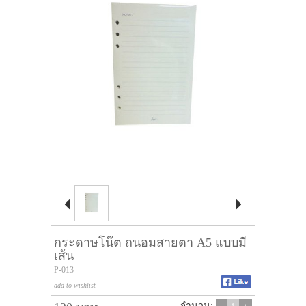


กระดาษโน๊ต ถนอมสายตา A5 แบบมี
เส้น
P-013
add to wishlist