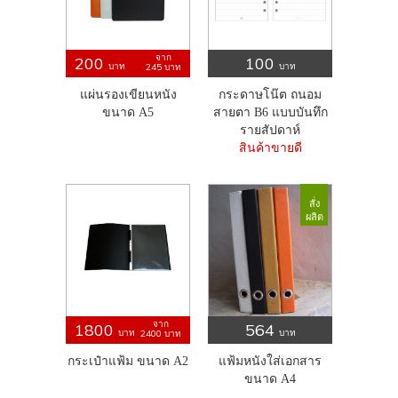
จาก
200
100
บาท
บาท
245
บาท
แผ่นรองเขียนหนัง
กระดาษโน๊ต ถนอม
ขนาด A5
สายตา B6 แบบบันทึก
รายสัปดาห์
สินค้าขายดี
สั่ง
ผลิต
จาก
1800
564
บาท
บาท
2400
บาท
กระเป๋าแฟ้ม ขนาด A2
แฟ้มหนังใส่เอกสาร
ขนาด A4