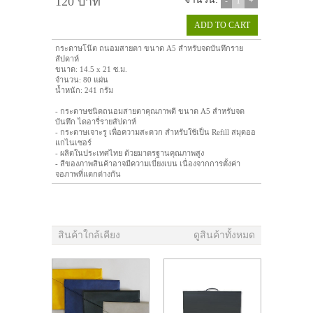
120 บาท
จำนวน:
-
1
+
ADD TO CART
กระดาษโน๊ต ถนอมสายตา ขนาด A5 สำหรับจดบันทึกราย
สัปดาห์
ขนาด: 14.5 x 21 ซ.ม.
จำนวน: 80 แผ่น
น้ำหนัก: 241 กรัม
- กระดาษชนิดถนอมสายตาคุณภาพดี ขนาด A5 สำหรับจด
บันทึก ไดอารี่รายสัปดาห์
- กระดาษเจาะรู เพื่อความสะดวก สำหรับใช้เป็น Refill สมุดออ
แกไนเซอร์
- ผลิตในประเทศไทย ด้วยมาตรฐานคุณภาพสูง
- สีของภาพสินค้าอาจมีความเบี่ยงเบน เนื่องจากการตั้งค่า
จอภาพที่แตกต่างกัน
สินค้าใกล้เคียง
ดูสินค้าทั้งหมด