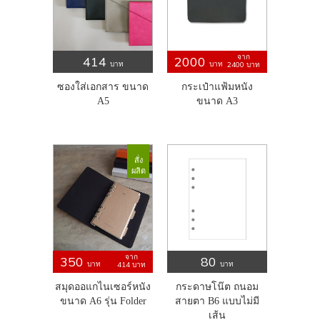
จาก
414
2000
บาท
บาท
2400
บาท
ซองใส่เอกสาร ขนาด
กระเป๋าแฟ้มหนัง
A5
ขนาด A3
สั่ง
ผลิต
จาก
350
80
บาท
บาท
414
บาท
สมุดออแกไนเซอร์หนัง
กระดาษโน๊ต ถนอม
ขนาด A6 รุ่น Folder
สายตา B6 แบบไม่มี
เส้น