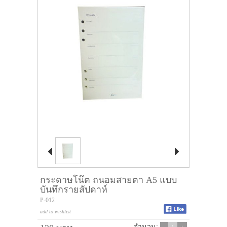


กระดาษโน๊ต ถนอมสายตา A5 แบบ
บันทึกรายสัปดาห์
P-012
add to wishlist