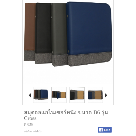


สมุดออแกไนเซอร์หนัง ขนาด B6 รุ่น
Cross
P-036
add to wishlist