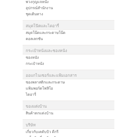
พวงกุญแจหนัง
อุปกรณ์สำนักงาน
ชุดเดินทาง
สมุดโน๊ตและไดอารี่
สมุดโน๊ตและกระดาษโน๊ต
คอลเลกชัน
กระเป๋าหนังและซองหนัง
ซองหนัง
กระเป๋าหนัง
ออแกไนเซอร์และแฟ้มเอกสาร
ซองพลาสติกและกระดาษ
แฟ้มพอร์ตโฟลิโอ
ไดอารี่
ของแต่งบ้าน
สินค้าตกแต่งบ้าน
บริษัท
เกี่ยวกับเคดับบิว ดีกรี