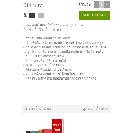
614 บาท
จำนวน:
-
1
+
สี:
ADD TO CART
สมุดออแกไนเซอร์หนัง ขนาด B6 รุ่น Cross
สี: เทา, น้ำเงิน, น้ำตาล, ดำ
- สำหรับเขียน จดบันทึก จดไดอารี่
- ปก ผลิตด้วยหนัง PU และผ้าเกรดพรีเมี่ยม วัสดุคุณภาพสูง
- กระดาษชนิดถนอมสายตาขนาดมาตรฐาน B6 จำนวน 100
แผ่น ประกอบด้วยกระดาษแบบมีลายเส้น แบบไม่มีลายเส้น
และแบบจดบันทึกรายสัปดาห์
- สามารถเปลี่ยนไส้กระดาษได้
- พกพาสะดวก และใช้งานง่าย
- ดีไซน์สวย ทันสมัย รูปแบบเรียบหรู
- คุณภาพดี ทนทานต่อการใช้งานในระยะยาว
- ผลิตในประเทศไทย ตัดเย็บด้วยมาตรฐานคุณภาพสูง
สินค้าใกล้เคียง
ดูสินค้าทั้งหมด
สินค้า
ใหม่