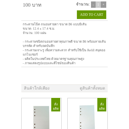
100 บาท
จำนวน:
-
1
+
ADD TO CART
กระดาษโน๊ต ถนอมสายตา ขนาด B6 แบบมีเส้น
ขนาด: 12.4 x 17.4 ซ.ม.
จำนวน: 100 แผ่น
- กระดาษชนิดถนอมสายตาคุณภาพดี ขนาด B6 พร้อมลายเส้น
บรรทัด สำหรับจดบันทึก
- กระดาษเจาะรู เพื่อความสะดวก สำหรับใช้เป็น Refill สมุดออ
แกไนเซอร์
- ผลิตในประเทศไทย ด้วยมาตรฐานคุณภาพสูง
- ภาพแสดงรูปแบบและดีไซน์ของสินค้า
สินค้าใกล้เคียง
ดูสินค้าทั้งหมด
สั่ง
สั่ง
ผลิต
ผลิต