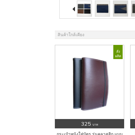

สินค้าใกล้เคียง
สั่ง
ผลิต
325
บาท
กระเป๋าหนังใส่บัตร รุ่นคลาสสิก แบบ