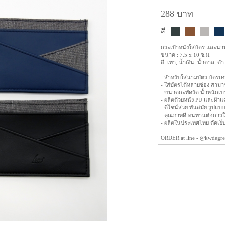
288 บาท
สี:
กระเป๋าหนังใส่บัตร และนามบ
ขนาด : 7.5 x 10 ซ.ม.
สี: เทา, น้ำเงิน, น้ำตาล, ดำ
- สำหรับใส่นามบัตร บัตรเค
- ใส่บัตรได้หลายช่อง สามา
- ขนาดกะทัดรัด น้ำหนักเ
- ผลิตด้วยหนัง PU และผ้า
- ดีไซน์สวย ทันสมัย รูปแบบ
- คุณภาพดี ทนทานต่อการ
- ผลิตในประเทศไทย ตัดเย
ORDER at line - @kwdegre