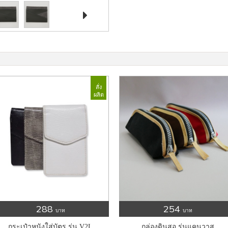

สั่ง
ผลิต
288
254
บาท
บาท
กระเป๋าหนังใส่บัตร รุ่น V2L
กล่องดินสอ รุ่นแคนวาส