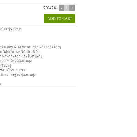
จำนวน:
-
1
+
ADD TO CART
ัตร รุ่น Cross
รดิต บัตร ATM บัตรสมาชิก หรือการ์ดต่างๆ
รถใส่บัตรต่างๆ ได้ 10-15 ใบ
บา พกพาสะดวก และใช้งานง่าย
แคนวาส วัสดุคุณภาพสูง
เรียบหรู
ใช้งานในระยะยาว
็บด้วยมาตรฐานคุณภาพสูง
e